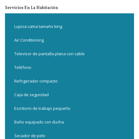
de
en
Servicios En La Habitación
la
los
presentación
siguientes
de
enlaces,
Lujosa cama tamaño king
diapositivas
se
actualizará
Air Conditioning
el
Televisor de pantalla plana con cable
contenido
anterior
Teléfono
Refrigerador compacto
Caja de seguridad
Escritorio de trabajo pequeño
Baño equipado con ducha
Secador de pelo