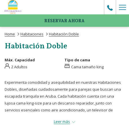
Ha
Me
RESERVAR AHORA
Home
Habitaciones
Habitación Doble
Habitación Doble
Máx. Capacidad
Tipo de cama
2 Adultos
Cama tamaño king
Experimenta comodidad y asequibilidad en nuestras Habitaciones
Dobles, diseñadas cuidadosamente para parejas que buscan una
escapada tranquila en Aruba. Cada habitación cuenta con una
lujosa cama king-size para un descanso reparador, junto con
servicios esenciales como aire acondicionado, un televisor de
pantalla plana con cable, teléfono, un pequeño refrigerador y una
Leer más
caja de seguridad. Para mayor comodidad, un pequeño escritorio